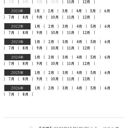
7月
8月
9月
10月
11月
12月
2021年
1月
2月
3月
4月
5月
6月
7月
8月
9月
10月
11月
12月
2022年
1月
2月
3月
4月
5月
6月
7月
8月
9月
10月
11月
12月
2023年
1月
2月
3月
4月
5月
6月
7月
8月
9月
10月
11月
12月
2024年
1月
2月
3月
4月
5月
6月
7月
8月
9月
10月
11月
12月
2025年
1月
2月
3月
4月
5月
6月
7月
8月
9月
10月
11月
12月
2026年
1月
2月
3月
4月
5月
6月
7月
8月