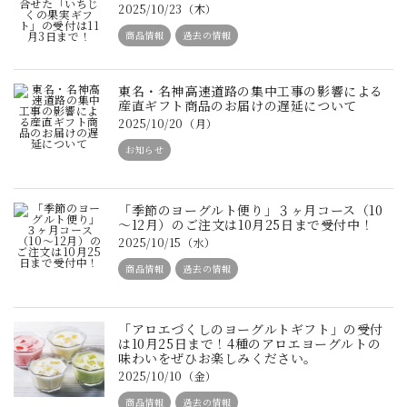
2025/10/23（木）
商品情報
過去の情報
東名・名神高速道路の集中工事の影響による
産直ギフト商品のお届けの遅延について
2025/10/20（月）
お知らせ
「季節のヨーグルト便り」３ヶ月コース（10
～12月）のご注文は10月25日まで受付中！
2025/10/15（水）
商品情報
過去の情報
「アロエづくしのヨーグルトギフト」の受付
は10月25日まで！4種のアロエヨーグルトの
味わいをぜひお楽しみください。
2025/10/10（金）
商品情報
過去の情報