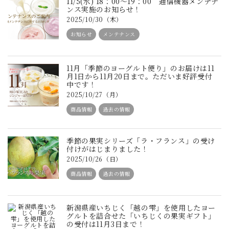
11/5(水) 18：00〜19：00 通信機器メンテナ
ンス実施のお知らせ！
2025/10/30（木）
お知らせ
メンテナンス
11月「季節のヨーグルト便り」のお届けは11
月1日から11月20日まで。ただいま好評受付
中です！
2025/10/27（月）
商品情報
過去の情報
季節の果実シリーズ「ラ・フランス」の受け
付けがはじまりました！
2025/10/26（日）
商品情報
過去の情報
新潟県産いちじく「越の雫」を使用したヨー
グルトを詰合せた「いちじくの果実ギフト」
の受付は11月3日まで！