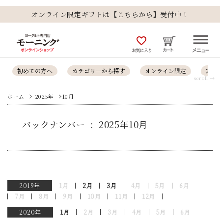
オンライン限定ギフトは【こちらから】受付中！
favorite_outline
お気に入り
初めての方へ
カテゴリ―から探す
オンライン限定
定番
scroll →
ホーム
2025年
10月
バックナンバー : 2025年10月
2019年
1月
2月
3月
4月
5月
6月
7月
8月
9月
10月
11月
12月
2020年
1月
2月
3月
4月
5月
6月