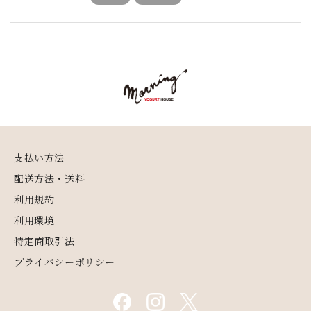
支払い方法
配送方法・送料
利用規約
利用環境
特定商取引法
プライバシーポリシー