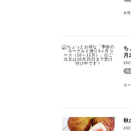
女性
ち
月
202
商
ヨー
秋
202