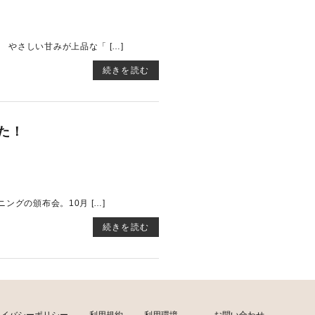
やさしい甘みが上品な「 […]
続きを読む
た！
グの頒布会。10月 […]
続きを読む