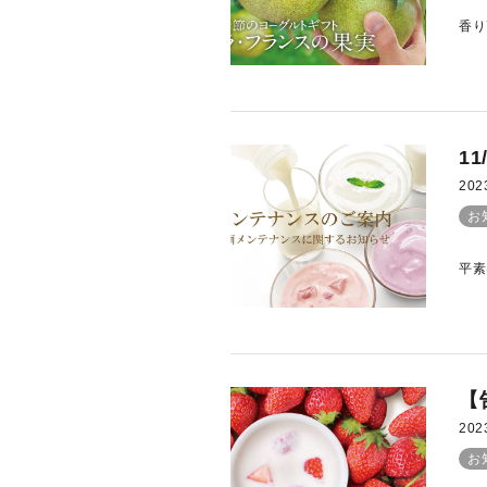
香り
1
202
お
平素
【
202
お