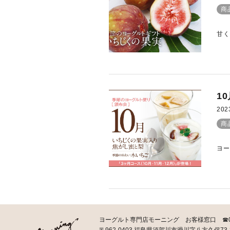
商
甘く
1
202
商
ヨー
ヨーグルト専門店モーニング お客様窓口 ☎0120-