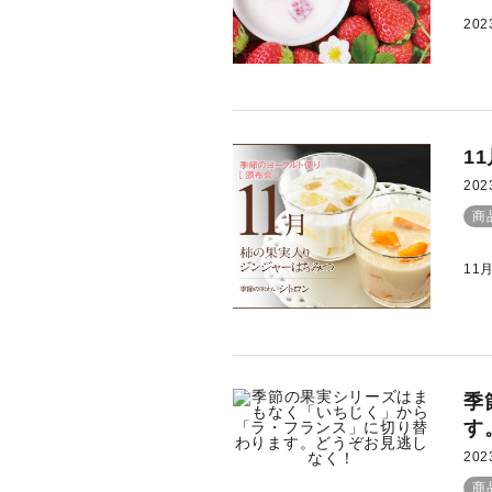
20
1
202
商
11
季
す
202
商