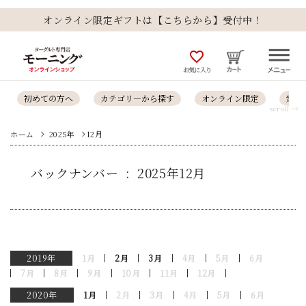
オンライン限定ギフトは【こちらから】受付中！
favorite_outline
お気に入り
初めての方へ
カテゴリ―から探す
オンライン限定
定番
scroll →
ホーム
2025年
12月
バックナンバー : 2025年12月
2019年
1月
2月
3月
4月
5月
6月
7月
8月
9月
10月
11月
12月
2020年
1月
2月
3月
4月
5月
6月