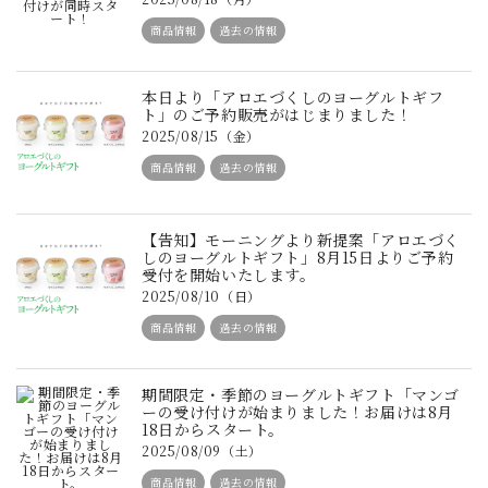
商品情報
過去の情報
本日より「アロエづくしのヨーグルトギフ
ト」のご予約販売がはじまりました！
2025/08/15（金）
商品情報
過去の情報
【告知】モーニングより新提案「アロエづく
しのヨーグルトギフト」8月15日よりご予約
受付を開始いたします。
2025/08/10（日）
商品情報
過去の情報
期間限定・季節のヨーグルトギフト「マンゴ
ーの受け付けが始まりました！お届けは8月
18日からスタート。
2025/08/09（土）
商品情報
過去の情報