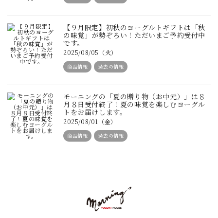
【９月限定】初秋のヨーグルトギフトは「秋
の味覚」が勢ぞろい！ただいまご予約受付中
です。
2025/08/05（火）
商品情報
過去の情報
モーニングの「夏の贈り物（お中元）」は８
月８日受付終了！夏の味覚を楽しむヨーグル
トをお届けします。
2025/08/01（金）
商品情報
過去の情報