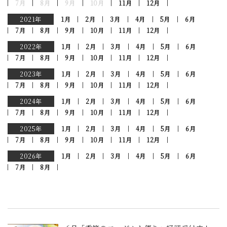
7月
8月
9月
10月
11月
12月
2021年
1月
2月
3月
4月
5月
6月
7月
8月
9月
10月
11月
12月
2022年
1月
2月
3月
4月
5月
6月
7月
8月
9月
10月
11月
12月
2023年
1月
2月
3月
4月
5月
6月
7月
8月
9月
10月
11月
12月
2024年
1月
2月
3月
4月
5月
6月
7月
8月
9月
10月
11月
12月
2025年
1月
2月
3月
4月
5月
6月
7月
8月
9月
10月
11月
12月
2026年
1月
2月
3月
4月
5月
6月
7月
8月