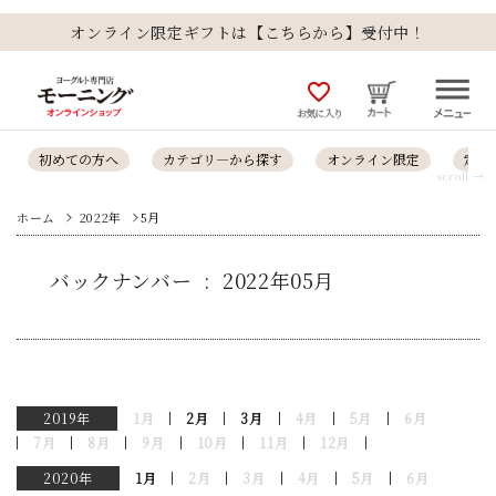
オンライン限定ギフトは【こちらから】受付中！
favorite_outline
お気に入り
初めての方へ
カテゴリ―から探す
オンライン限定
定番
scroll →
ホーム
2022年
5月
バックナンバー : 2022年05月
2019年
1月
2月
3月
4月
5月
6月
7月
8月
9月
10月
11月
12月
2020年
1月
2月
3月
4月
5月
6月