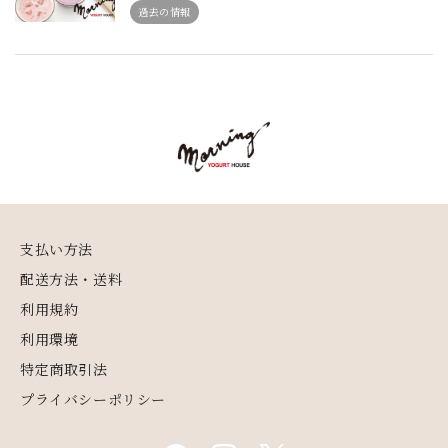
過去の情報
支払い方法
配送方法・送料
利用規約
利用環境
特定商取引法
プライバシーポリシー