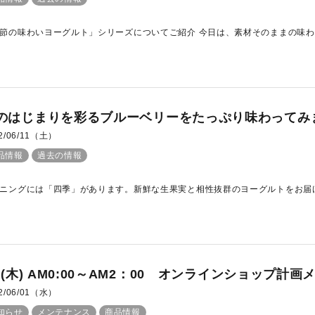
節の味わいヨーグルト」シリーズについてご紹介 今日は、素材そのままの味わい
のはじまりを彩るブルーベリーをたっぷり味わってみ
2/06/11（土）
品情報
過去の情報
ニングには「四季」があります。新鮮な生果実と相性抜群のヨーグルトをお届け！
/2(木) AM0:00～AM2：00 オンラインショップ
2/06/01（水）
知らせ
メンテナンス
商品情報