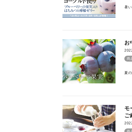
暑い
お
202
商
夏の
モ
ご
202
商