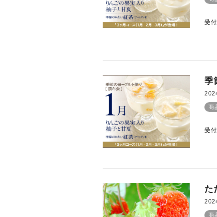
受付
季
202
商
受付
た
202
商