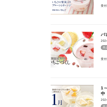
受付
バ
202
商
受付
1
中
202
商