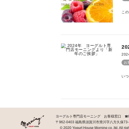
この
2
202
お
いつ
ヨーグルト専門店モーニング お客様窓口 ☎0120-
〒962-0403 福島県須賀川市滑川字八方久保73-
© 2020 Yogurt House Morning co.,ltd. All rig