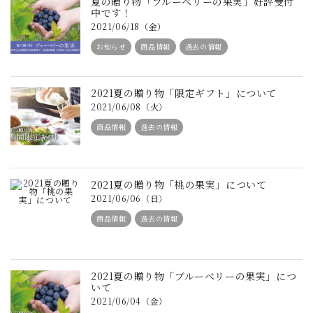
夏の贈り物「ブルーベリーの果実」好評受付
中です！
2021/06/18（金）
お知らせ
商品情報
過去の情報
2021夏の贈り物「限定ギフト」について
2021/06/08（火）
商品情報
過去の情報
2021夏の贈り物「桃の果実」について
2021/06/06（日）
商品情報
過去の情報
2021夏の贈り物「ブルーベリーの果実」につ
いて
2021/06/04（金）