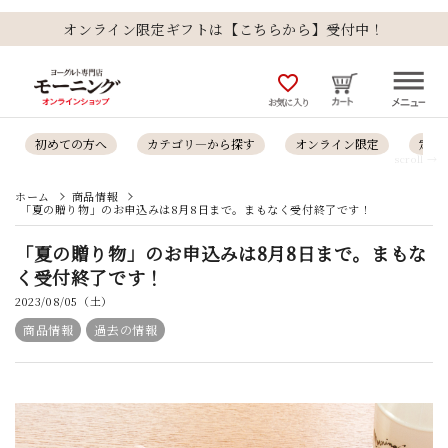
オンライン限定ギフトは【こちらから】受付中！
favorite_outline
お気に入り
初めての方へ
カテゴリ―から探す
オンライン限定
定番
scroll →
ホーム
商品情報
「夏の贈り物」のお申込みは8月8日まで。まもなく受付終了です！
「夏の贈り物」のお申込みは8月8日まで。まもな
く受付終了です！
2023/08/05（土）
商品情報
過去の情報