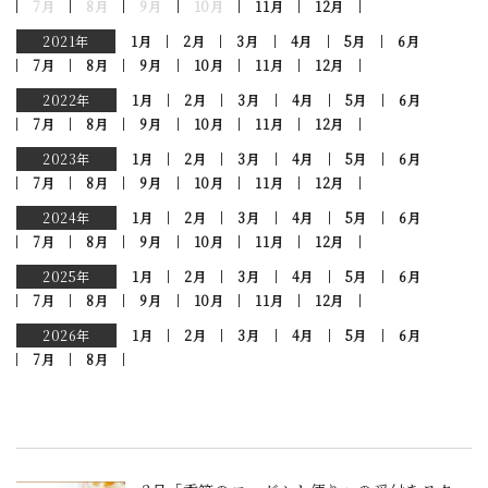
7月
8月
9月
10月
11月
12月
2021年
1月
2月
3月
4月
5月
6月
7月
8月
9月
10月
11月
12月
2022年
1月
2月
3月
4月
5月
6月
7月
8月
9月
10月
11月
12月
2023年
1月
2月
3月
4月
5月
6月
7月
8月
9月
10月
11月
12月
2024年
1月
2月
3月
4月
5月
6月
7月
8月
9月
10月
11月
12月
2025年
1月
2月
3月
4月
5月
6月
7月
8月
9月
10月
11月
12月
2026年
1月
2月
3月
4月
5月
6月
7月
8月