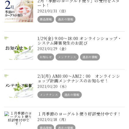
2月「季節のヨーグルト便り」の受付をスタ
ート！
2021/01/31（日）
商品情報
過去の情報
1/29(金) 9:00～18:00 オンラインショップ・
システム障害発生のお詫び
2021/01/29（金）
お知らせ
メンテナンス
過去の情報
2/1(月) AM0:00～AM2：00 オンラインシ
ョップ計画メンテナンスのお知らせ！
2021/01/20（水）
メンテナンス
過去の情報
１月季節のヨーグルト便り好評受付中です！
2021/01/18（月）
商品情報
過去の情報