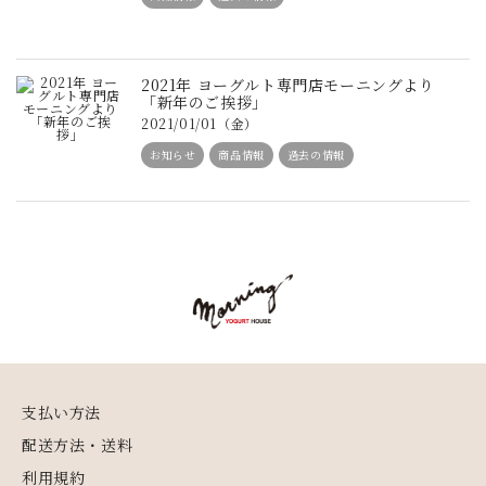
2021年 ヨーグルト専門店モーニングより
「新年のご挨拶」
2021/01/01（金）
お知らせ
商品情報
過去の情報
支払い方法
配送方法・送料
利用規約