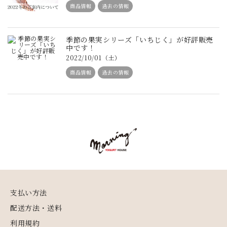
商品情報
過去の情報
季節の果実シリーズ「いちじく」が好評販売
中です！
2022/10/01（土）
商品情報
過去の情報
支払い方法
配送方法・送料
利用規約