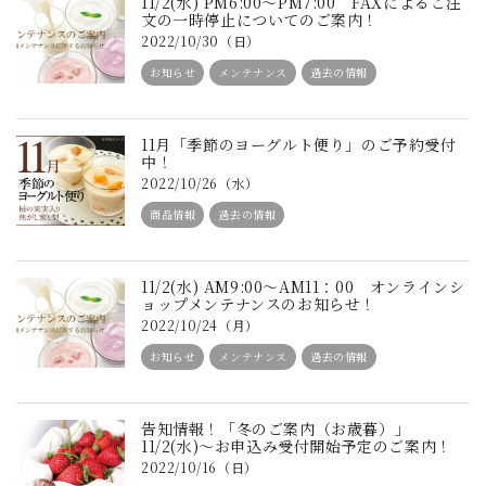
11/2(水) PM6:00～PM7:00 FAXによるご注
文の一時停止についてのご案内！
2022/10/30（日）
お知らせ
メンテナンス
過去の情報
11月「季節のヨーグルト便り」のご予約受付
中！
2022/10/26（水）
商品情報
過去の情報
11/2(水) AM9:00～AM11：00 オンラインシ
ョップメンテナンスのお知らせ！
2022/10/24（月）
お知らせ
メンテナンス
過去の情報
告知情報！「冬のご案内（お歳暮）」
11/2(水)～お申込み受付開始予定のご案内！
2022/10/16（日）