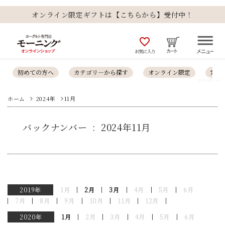
オンライン限定ギフトは【こちらから】受付中！
favorite_outline
お気に入り
初めての方へ
カテゴリ―から探す
オンライン限定
定番
scroll →
ホーム
2024年
11月
バックナンバー : 2024年11月
2019年
1月
2月
3月
4月
5月
6月
7月
8月
9月
10月
11月
12月
2020年
1月
2月
3月
4月
5月
6月