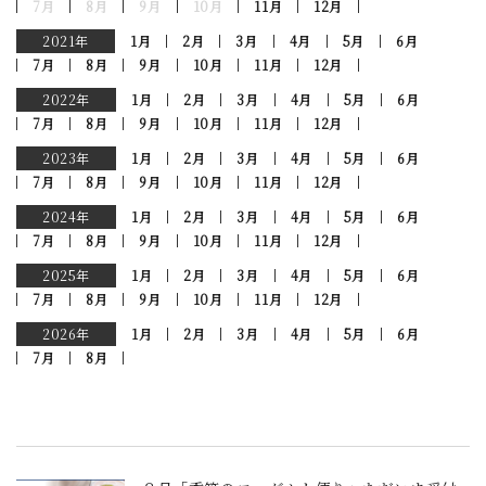
7月
8月
9月
10月
11月
12月
2021年
1月
2月
3月
4月
5月
6月
7月
8月
9月
10月
11月
12月
2022年
1月
2月
3月
4月
5月
6月
7月
8月
9月
10月
11月
12月
2023年
1月
2月
3月
4月
5月
6月
7月
8月
9月
10月
11月
12月
2024年
1月
2月
3月
4月
5月
6月
7月
8月
9月
10月
11月
12月
2025年
1月
2月
3月
4月
5月
6月
7月
8月
9月
10月
11月
12月
2026年
1月
2月
3月
4月
5月
6月
7月
8月