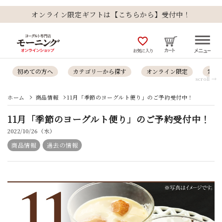
オンライン限定ギフトは【こちらから】受付中！
favorite_outline
お気に入り
初めての方へ
カテゴリ―から探す
オンライン限定
定番
scroll →
ホーム
商品情報
11月「季節のヨーグルト便り」のご予約受付中！
11月「季節のヨーグルト便り」のご予約受付中！
2022/10/26（水）
商品情報
過去の情報