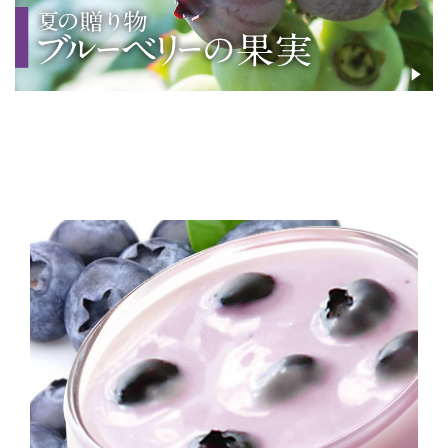
_
_
_