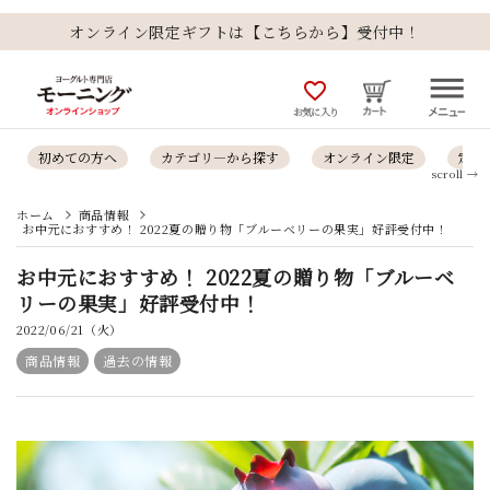
オンライン限定ギフトは【こちらから】受付中！
favorite_outline
お気に入り
初めての方へ
カテゴリ―から探す
オンライン限定
定番
scroll →
ホーム
商品情報
お中元におすすめ！ 2022夏の贈り物「ブルーベリーの果実」好評受付中！
お中元におすすめ！ 2022夏の贈り物「ブルーベ
リーの果実」好評受付中！
2022/06/21（火）
商品情報
過去の情報