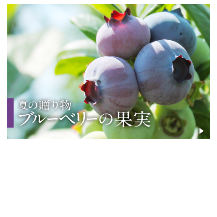
_
_
_