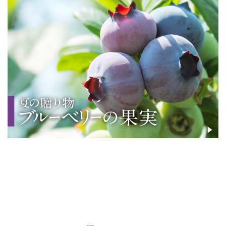
_
_
_