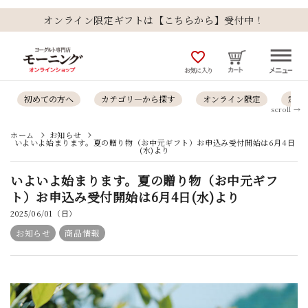
オンライン限定ギフトは【こちらから】受付中！
favorite_outline
お気に入り
初めての方へ
カテゴリ―から探す
オンライン限定
定番
scroll →
ホーム
お知らせ
いよいよ始まります。夏の贈り物（お中元ギフト）お申込み受付開始は6月4日
(水)より
いよいよ始まります。夏の贈り物（お中元ギフ
ト）お申込み受付開始は6月4日(水)より
2025/06/01（日）
お知らせ
商品情報