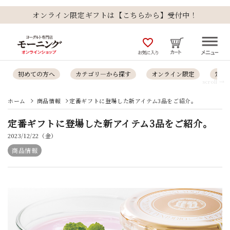
オンライン限定ギフトは【こちらから】受付中！
favorite_outline
お気に入り
初めての方へ
カテゴリ―から探す
オンライン限定
定番
scroll →
ホーム
商品情報
定番ギフトに登場した新アイテム3品をご紹介。
定番ギフトに登場した新アイテム3品をご紹介。
2023/12/22（金）
商品情報