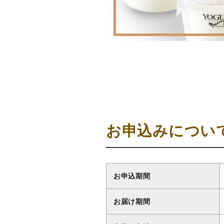
_
_
お申込みについ
お申込期間
お届け期間