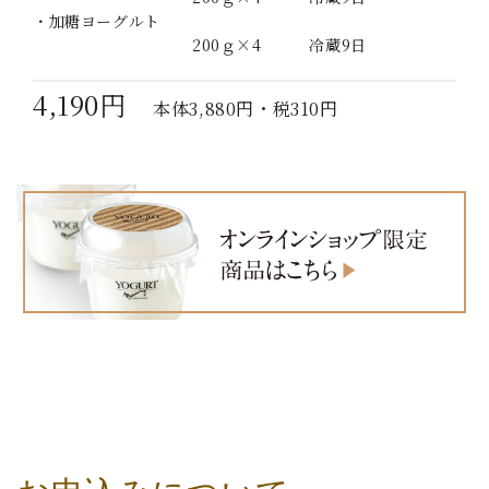
・加糖ヨーグルト
200ｇ×4 冷蔵9日
4,190円
本体3,880円・税310円
_
_