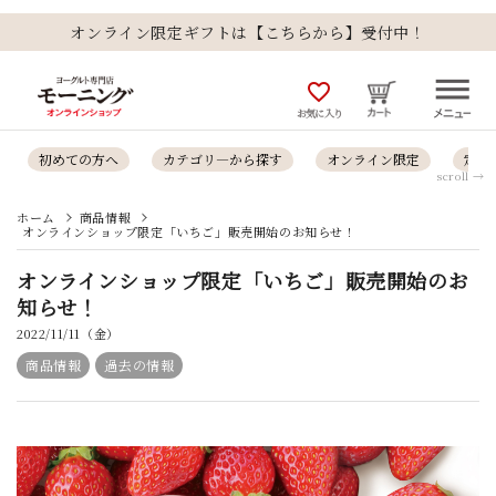
オンライン限定ギフトは【こちらから】受付中！
favorite_outline
お気に入り
初めての方へ
カテゴリ―から探す
オンライン限定
定番
scroll →
ホーム
商品情報
オンラインショップ限定「いちご」販売開始のお知らせ！
オンラインショップ限定「いちご」販売開始のお
知らせ！
2022/11/11（金）
商品情報
過去の情報